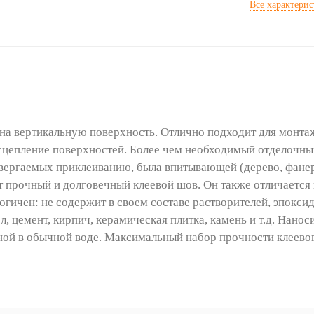
Все характери
а вертикальную поверхность. Отлично подходит для монтажа 
 сцепление поверхностей. Более чем необходимый отделочн
двергаемых приклеиванию, была впитывающей (дерево, фанер
 прочный и долговечный клеевой шов. Он также отличается 
гичен: не содержит в своем составе растворителей, эпокси
л, цемент, кирпич, керамическая плитка, камень и т.д. Нано
ной в обычной воде. Максимальный набор прочности клеевог