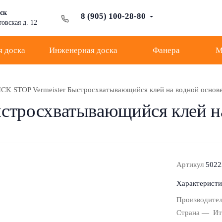
нск
8 (905) 100-28-80
товская д. 12
 доска
Инженерная доска
Фанера
М
CK STOP Vermeister Быстросхватывающийся клей на водной основ
стросхватывающийся клей н
Артикул
5022
Характеристи
Производител
Страна
Ит