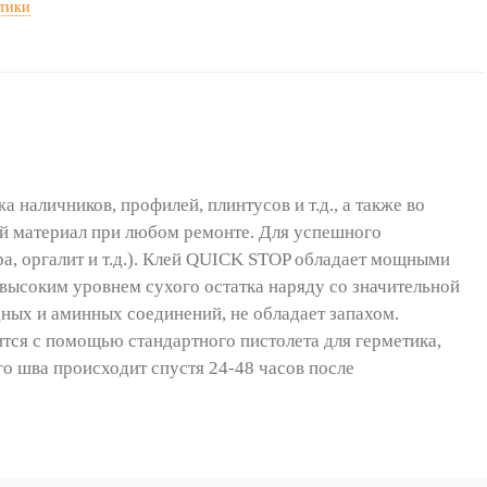
стики
наличников, профилей, плинтусов и т.д., а также во
ый материал при любом ремонте. Для успешного
а, оргалит и т.д.). Клей QUICK STOP обладает мощными
высоким уровнем сухого остатка наряду со значительной
дных и аминных соединений, не обладает запахом.
сится с помощью стандартного пистолета для герметика,
о шва происходит спустя 24-48 часов после