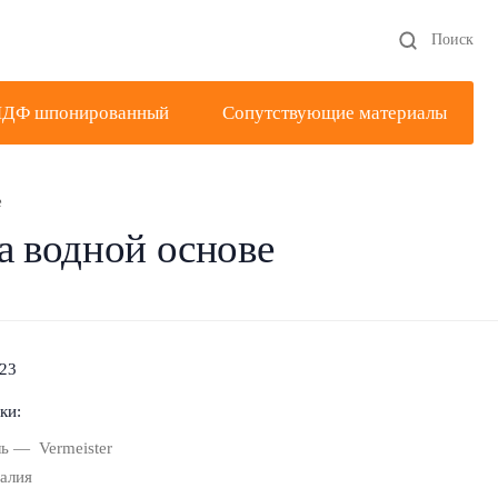
Поиск
ДФ шпонированный
Сопутствующие материалы
е
а водной основе
23
ки:
ь
Vermeister
алия