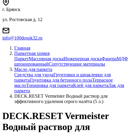
г. Брянск
ул. Ростовская д. 12
info@100dosok32.ru
Главная
Паркетная химия
Паркет
Массивная доска
Инженерная доска
Фанера
МДФ
шпонированный
Сопутствующие материалы
Масло для паркета
Средства для ухода
Грунтовки и шпаклевки для
паркета
Грунтовка для бетонного пола
Террасное
масло
Тонировка для паркета
Клей для паркета
Лак для
паркета
DECK.RESET Vermeister Водный раствор для
эффективного удаления серого налёта (5 л.)
DECK.RESET Vermeister
Водный раствор для