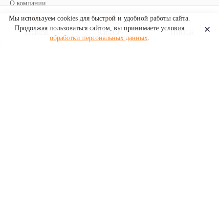
О компании
Мы используем cookies для быстрой и удобной работы сайта.
Контакты
Продолжая пользоваться сайтом, вы принимаете условия
Главная
Каталог
ПОИСК
Политика обработки
обработки персональных данных
.
персональных данных
8 (905) 100-28-80
г. Брянск
ул. Ростовская д. 12
info@100dosok32.ru
© 2026 СТО ДОСОК