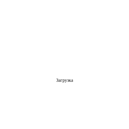
ка
Фанера
МДФ шпонированный
Загрузка
ор) 10х20 мм (0,91 м)